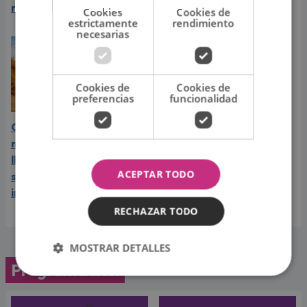
rumores
sus seguidores
Cookies
Cookies de
estrictamente
rendimiento
necesarias
Cookies de
Cookies de
preferencias
funcionalidad
Carín León vive el mejor
momento de su carrera y
llega a Lima en el año de
ACEPTAR TODO
su consagración
internacional
RECHAZAR TODO
MOSTRAR DETALLES
Programación