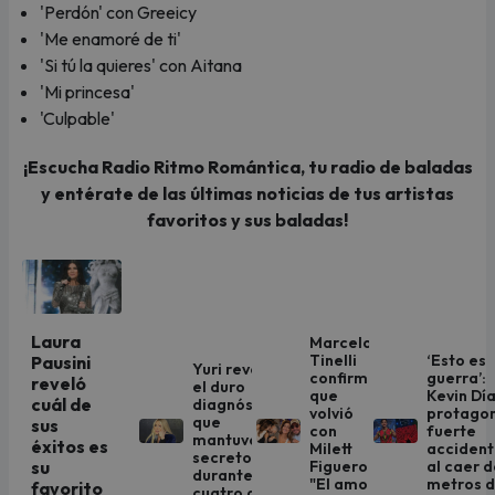
'Perdón' con Greeicy
'Me enamoré de ti'
'Si tú la quieres' con Aitana
'Mi princesa'
'Culpable'
¡Escucha Radio Ritmo Romántica, tu radio de baladas
y entérate de las últimas noticias de tus artistas
favoritos y sus baladas!
Laura
Marcelo
Tinelli
‘Esto es
Pausini
Yuri revela
confirma
guerra’:
reveló
el duro
que
Kevin Dí
cuál de
diagnóstico
volvió
protago
que
sus
con
fuerte
mantuvo en
éxitos es
Milett
acciden
secreto
Figueroa:
al caer d
su
durante
"El amor
metros 
favorito
cuatro años