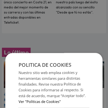
único concierto en Costa 21, en
nuestro país luego del éxito
medio del mejor momento de
alcanzado con su sencillo
su carrera y con las últimas
"Desde que tú no estás".
entradas disponibles en
Teleticket.
Lo último
POLITICA DE COOKIES
Nuestro sitio web emplea cookies y
herramientas similares para distintas
finalidades. Revise nuestra Política de
Cookies para informarse al respecto. Si
¿Greeicy espera a su
Laura Pausini reveló cuál
está de acuerdo, marque “Aceptar todo”.
segundo hijo? Video de
de sus éxitos es su
Ver "Políticas de Cookies"
Mike Bahía desata
favorito y sorprendió a