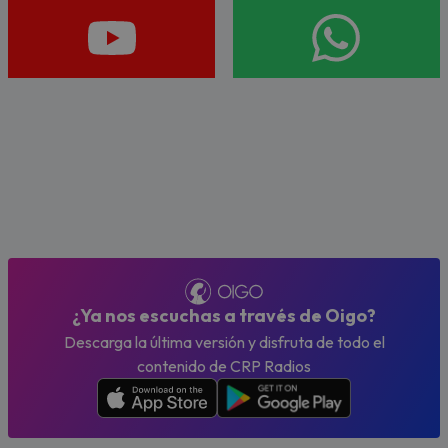
¿Ya nos escuchas a través de Oigo?
Descarga la última versión y disfruta de todo el
contenido de CRP Radios