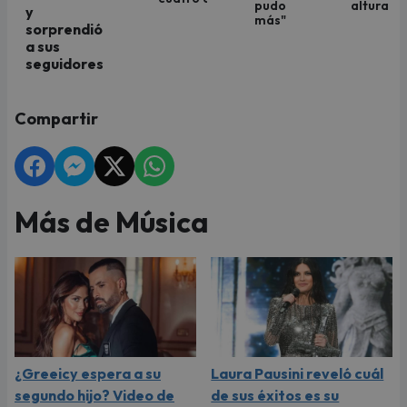
pudo
altura
y
más"
sorprendió
a sus
seguidores
Compartir
Más de Música
¿Greeicy espera a su
Laura Pausini reveló cuál
segundo hijo? Video de
de sus éxitos es su