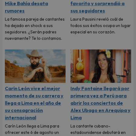
Mike Bahía desata
favorito y sorprendió a
rumores
sus seguidores
La famosa pareja de cantantes
Laura Pausini reveló cuál de
ha dejado en shock a sus
todos sus éxitos ocupa un lugar
seguidores. ¿Serán padres
especial en su corazón.
nuevamente? Te lo contamos.
Carín León vive el mejor
Indy Fontaine llegará por
momento de su carrera y
primera vez a Perú para
llega a Lima en el año de
abrir los conciertos de
su consagración
Alex Ubago en Arequipa y
internacional
Lima
Carín León llega a Lima para
La cantante cubano-
ofrecer este 6 de agosto un
estadounidense debutará en