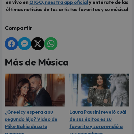
en vivo en
OIGO, nuestra app oficial
y entérate de las
últimas noticias de tus artistas favoritos y su música!
Compartir
Más de Música
¿Greeicy espera a su
Laura Pausini reveló cuál
segundo hijo? Video de
de sus éxitos es su
Mike Bahía desata
favorito y sorprendió a
rumores
sus seguidores