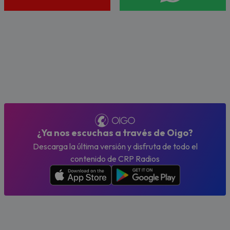
¿Ya nos escuchas a través de Oigo?
Descarga la última versión y disfruta de todo el
contenido de CRP Radios