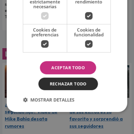
estrictamente
rendimiento
su carrera y con las últimas
"Desde que tú no estás".
necesarias
entradas disponibles en
Teleticket.
Cookies de
Cookies de
preferencias
funcionalidad
Lo último
ACEPTAR TODO
RECHAZAR TODO
MOSTRAR DETALLES
¿Greeicy espera a su
Laura Pausini reveló cuál
segundo hijo? Video de
de sus éxitos es su
Mike Bahía desata
favorito y sorprendió a
rumores
sus seguidores