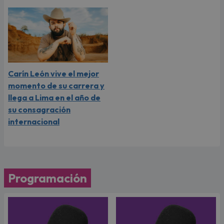
Carín León vive el mejor
momento de su carrera y
llega a Lima en el año de
su consagración
internacional
Programación