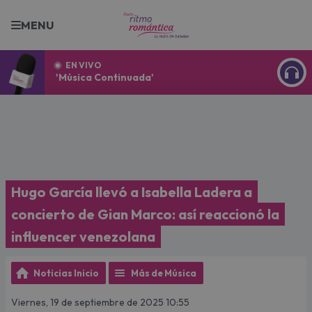
MENU
EN VIVO
'Música Continuada'
ESCU
Hugo García llevó a Isabella Ladera a
concierto de Gian Marco: así reaccionó la
influencer venezolana
Noticias Inicio
Más de Música
Viernes, 19 de septiembre de 2025 10:55