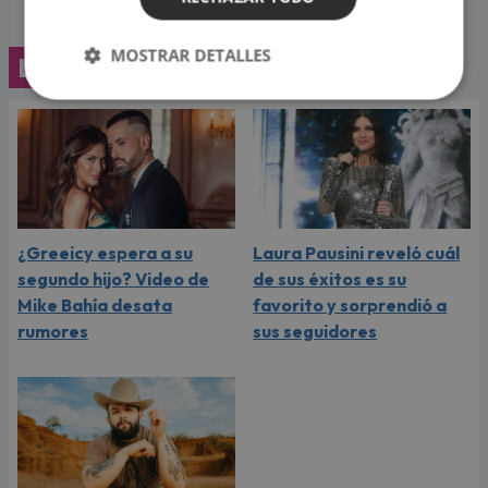
MOSTRAR DETALLES
Lo último
¿Greeicy espera a su
Laura Pausini reveló cuál
segundo hijo? Video de
de sus éxitos es su
Mike Bahía desata
favorito y sorprendió a
rumores
sus seguidores