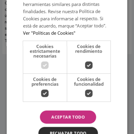
Carín León llega a Lima para
La cantante cubano-
herramientas similares para distintas
ofrecer este 6 de agosto un
estadounidense debutará en
finalidades. Revise nuestra Política de
único concierto en Costa 21, en
nuestro país luego del éxito
Cookies para informarse al respecto. Si
medio del mejor momento de
alcanzado con su sencillo
está de acuerdo, marque “Aceptar todo”.
su carrera y con las últimas
"Desde que tú no estás".
Ver "Políticas de Cookies"
entradas disponibles en
Teleticket.
Cookies
Cookies de
estrictamente
rendimiento
necesarias
Cookies de
Cookies de
preferencias
funcionalidad
ACEPTAR TODO
RECHAZAR TODO