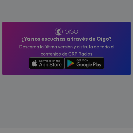
¿Ya nos escuchas a través de Oigo?
Descarga la última versión y disfruta de todo el
contenido de CRP Radios