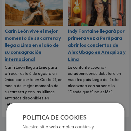
Carín León vive el mejor
Indy Fontaine llegará por
momento de su carrera y
primera vez a Perú para
llega a Lima en el año de
abrir los conciertos de
su consagración
Alex Ubago en Arequipa y
internacional
Lima
Carín León llega a Lima para
La cantante cubano-
ofrecer este 6 de agosto un
estadounidense debutará en
único concierto en Costa 21, en
nuestro país luego del éxito
medio del mejor momento de
alcanzado con su sencillo
su carrera y con las últimas
"Desde que tú no estás".
entradas disponibles en
Teleticket.
POLITICA DE COOKIES
Nuestro sitio web emplea cookies y