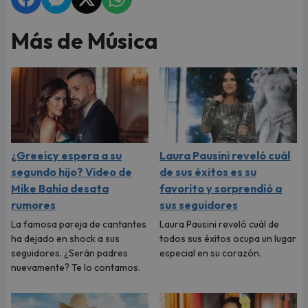
Más de Música
¿Greeicy espera a su
Laura Pausini reveló cuál
segundo hijo? Video de
de sus éxitos es su
Mike Bahía desata
favorito y sorprendió a
rumores
sus seguidores
La famosa pareja de cantantes
Laura Pausini reveló cuál de
ha dejado en shock a sus
todos sus éxitos ocupa un lugar
seguidores. ¿Serán padres
especial en su corazón.
nuevamente? Te lo contamos.