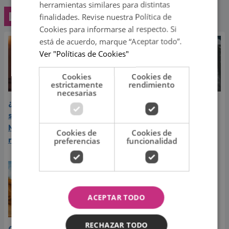
herramientas similares para distintas
Lo último
finalidades. Revise nuestra Política de
Cookies para informarse al respecto. Si
está de acuerdo, marque “Aceptar todo”.
Ver "Políticas de Cookies"
Cookies
Cookies de
estrictamente
rendimiento
necesarias
¿Greeicy espera a su
Laura Pausini reveló cuál
segundo hijo? Video de
de sus éxitos es su
Mike Bahía desata
favorito y sorprendió a
Cookies de
Cookies de
rumores
sus seguidores
preferencias
funcionalidad
ACEPTAR TODO
RECHAZAR TODO
Carín León vive el mejor