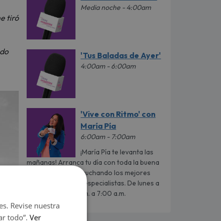
Media noche - 4:00am
e tiró
odo
'Tus Baladas de Ayer'
4:00am - 6:00am
'Vive con Ritmo' con
María Pía
6:00am - 7:00am
¡María Pía te levanta las
mañanas! Arranca tu día con toda la buena
vibra y energía escuchando los mejores
consejos y tips de especialistas. De lunes a
viernes de 6:00 a.m. a 7:00 a.m.
es. Revise nuestra
ar todo”.
Ver