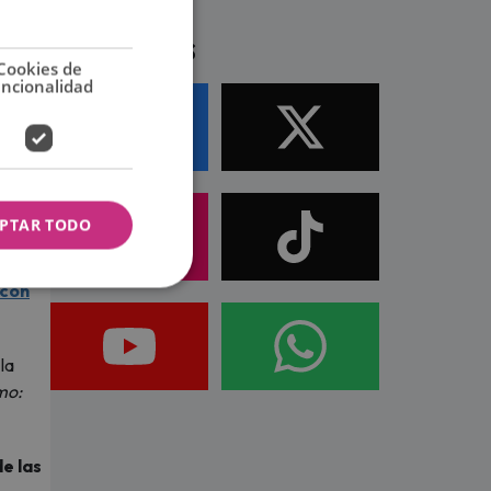
Síguenos
Cookies de
uncionalidad
PTAR TODO
 con
la
mo:
e las