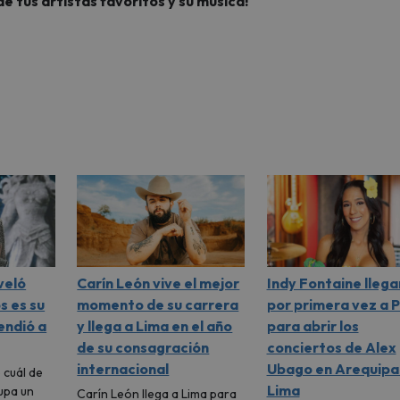
de tus artistas favoritos y su música!
veló
Carín León vive el mejor
Indy Fontaine llega
s es su
momento de su carrera
por primera vez a 
endió a
y llega a Lima en el año
para abrir los
de su consagración
conciertos de Alex
internacional
Ubago en Arequipa
 cuál de
Lima
upa un
Carín León llega a Lima para