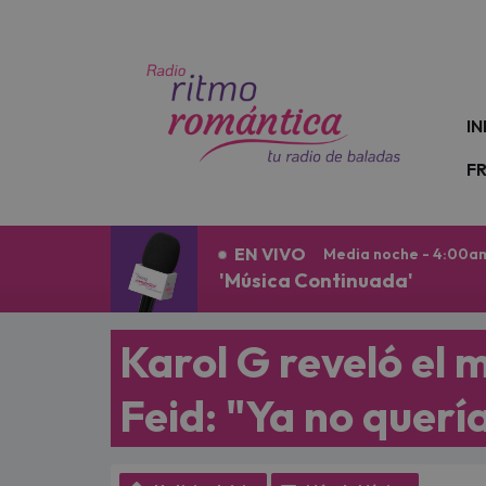
N
IN
F
EN VIVO
Media noche - 4:00a
'Música Continuada'
Karol G reveló el 
Feid: "Ya no quería