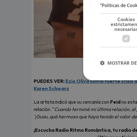
"Políticas de Coo
Cookies
estrictame
necesaria
MOSTRAR DE
PUEDES VER:
Ezio Oliva sufrió fuerte crisi
Karen Schwarz
La artista indicó que su cercanía con
Feid
no esta
relación. "
Cuando terminé mi última relación, al p
‘¡Guau, qué hermoso que haya tenido el valor de 
¡Escucha Radio Ritmo Romántica, tu radio de