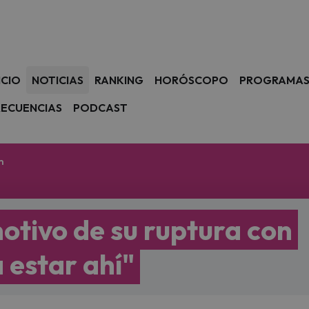
avegación
ICIO
NOTICIAS
RANKING
HORÓSCOPO
PROGRAMA
RECUENCIAS
PODCAST
m
motivo de su ruptura con
 estar ahí"