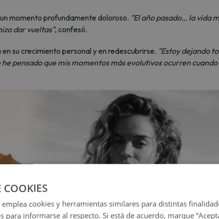
omo un momento profundamente doloroso.
"El año pasado… la vida m
izo dar vueltas"
, confesó.
en su crecimiento personal y en redescubrirse.
"Estoy dejando t
pre he pensado que mis momentos más evolutivos ocurren cuando
E COOKIES
 emplea cookies y herramientas similares para distintas finalidad
es para informarse al respecto. Si está de acuerdo, marque “Acept