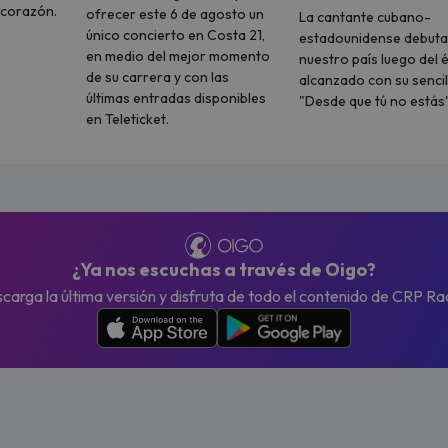
u corazón.
ofrecer este 6 de agosto un
La cantante cubano-
único concierto en Costa 21,
estadounidense debuta
en medio del mejor momento
nuestro país luego del é
de su carrera y con las
alcanzado con su sencil
últimas entradas disponibles
"Desde que tú no estás"
en Teleticket.
¿Ya nos escuchas a través de Oigo?
carga la última versión y disfruta de todo el contenido de CRP Ra