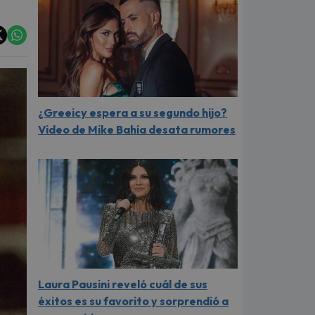
¿Greeicy espera a su segundo hijo?
Video de Mike Bahía desata rumores
Laura Pausini reveló cuál de sus
éxitos es su favorito y sorprendió a