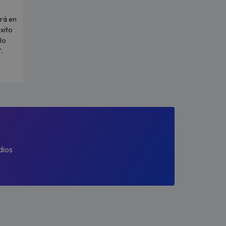
rá en
xito
lo
.
dios