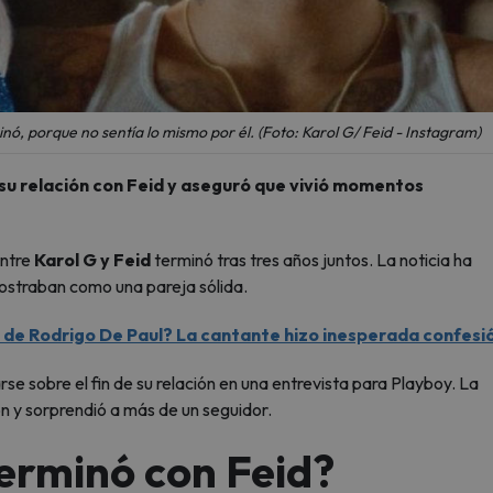
nó, porque no sentía lo mismo por él. (Foto: Karol G/ Feid - Instagram)
 su relación con Feid y aseguró que vivió momentos
entre
Karol G y Feid
terminó tras tres años juntos. La noticia ha
ostraban como una pareja sólida.
é de Rodrigo De Paul? La cantante hizo inesperada confesi
se sobre el fin de su relación en una entrevista para Playboy. La
ón y sorprendió a más de un seguidor.
terminó con Feid?