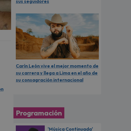
sus seguidores
Carín León vive el mejor momento de
su carrera y llega a Lima en el año de
su consagración internacional
ón
Programación
'Música Continuada'