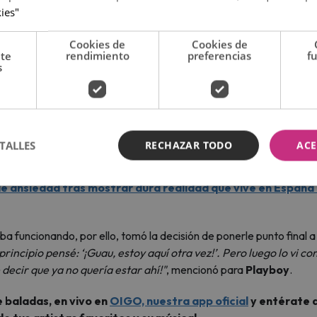
kies"
Cookies de
Cookies de
nte
rendimiento
preferencias
f
s
TALLES
RECHAZAR TODO
ACE
(Foto: Playboy)
s de ansiedad tras mostrar dura realidad que vive en España
ba funcionando, por ello, tomó la decisión de ponerle punto final a 
rincipio pensé: ‘¡Guau, estoy aquí otra vez!’. Pero luego lo vi co
decir que ya no quería estar ahí!"
, mencionó para
Playboy
.
 baladas, en vivo en
OIGO, nuestra app oficial
y entérate d