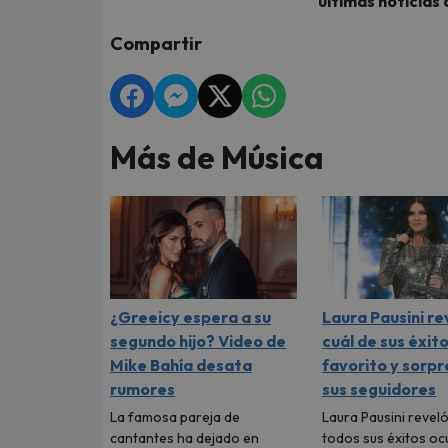
últimas noticias 
Compartir
Más de Música
¿Greeicy espera a su
Laura Pausini re
segundo hijo? Video de
cuál de sus éxito
Mike Bahía desata
favorito y sorpr
rumores
sus seguidores
La famosa pareja de
Laura Pausini reveló
cantantes ha dejado en
todos sus éxitos oc