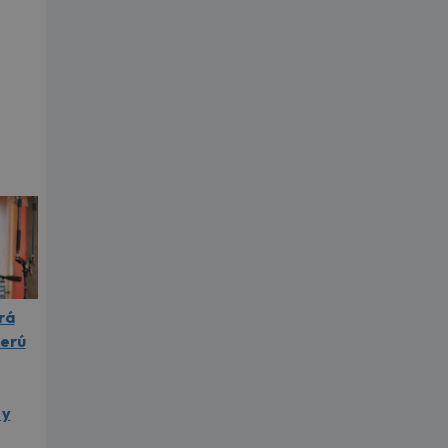
rá
Perú
 y