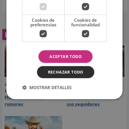
Cookies de
Cookies de
preferencias
funcionalidad
Lo último
ACEPTAR TODO
RECHAZAR TODO
¿Greeicy espera a su
Laura Pausini reveló cuál
MOSTRAR DETALLES
segundo hijo? Video de
de sus éxitos es su
Mike Bahía desata
favorito y sorprendió a
rumores
sus seguidores