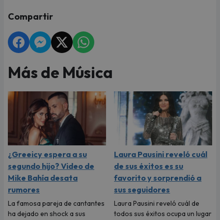
Compartir
Más de Música
¿Greeicy espera a su
Laura Pausini reveló cuál
segundo hijo? Video de
de sus éxitos es su
Mike Bahía desata
favorito y sorprendió a
rumores
sus seguidores
La famosa pareja de cantantes
Laura Pausini reveló cuál de
ha dejado en shock a sus
todos sus éxitos ocupa un lugar