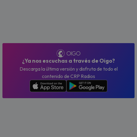
¿Ya nos escuchas a través de Oigo?
Descarga la última versión y disfruta de todo el
contenido de CRP Radios