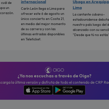
internacional
Ubago en Arequipa
 cuál de
Lima
upa un
Carín León llega a Lima para
u corazón.
ofrecer este 6 de agosto un
La cantante cubano-
único concierto en Costa 21,
estadounidense debuta
en medio del mejor momento
nuestro país luego del é
de su carrera y con las
alcanzado con su sencil
últimas entradas disponibles
"Desde que tú no estás"
en Teleticket.
¿Ya nos escuchas a través de Oigo?
carga la última versión y disfruta de todo el contenido de CRP Ra