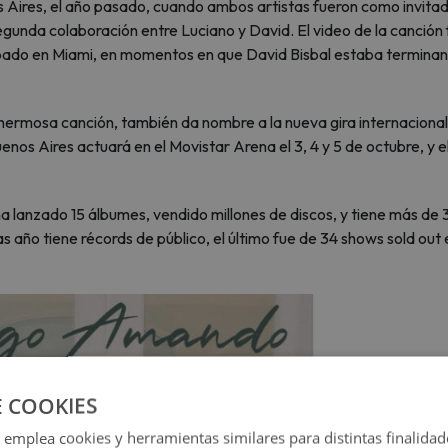
s Aires, el año pasado, cuando ambos artistas fueron como invita
segunda colaboración entre Luciano y David. El video de la canción
abado en Miami, en momentos en que David Bisbal estaba termina
a hermosa canción, también da nombre a la nueva gira internaciona
enos Aires actuará en el Movistar Arena el 3, 4 y 5 de octubre, y e
a lanzado 15 álbumes, vendido millones de discos, y tiene más de 
 año tiene récords de público, el último fue de 34 shows sold out 
E COOKIES
 emplea cookies y herramientas similares para distintas finalidad