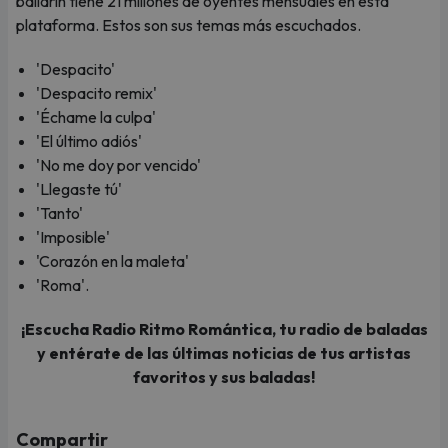
bailarín tiene 21 millones de oyentes mensuales en esta
plataforma. Estos son sus temas más escuchados.
'Despacito'
'Despacito remix'
'Échame la culpa'
'El último adiós'
'No me doy por vencido'
'Llegaste tú'
'Tanto'
'Imposible'
'Corazón en la maleta'
'Roma'.
¡Escucha Radio Ritmo Romántica, tu radio de baladas
y entérate de las últimas noticias de tus artistas
favoritos y sus baladas!
Compartir