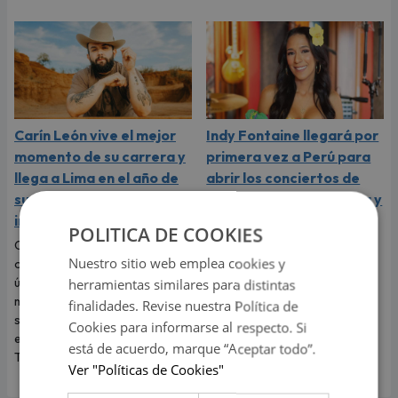
Carín León vive el mejor
Indy Fontaine llegará por
momento de su carrera y
primera vez a Perú para
llega a Lima en el año de
abrir los conciertos de
su consagración
Alex Ubago en Arequipa y
internacional
Lima
POLITICA DE COOKIES
Carín León llega a Lima para
La cantante cubano-
Nuestro sitio web emplea cookies y
ofrecer este 6 de agosto un
estadounidense debutará en
único concierto en Costa 21, en
nuestro país luego del éxito
herramientas similares para distintas
medio del mejor momento de
alcanzado con su sencillo
finalidades. Revise nuestra Política de
su carrera y con las últimas
"Desde que tú no estás".
Cookies para informarse al respecto. Si
entradas disponibles en
está de acuerdo, marque “Aceptar todo”.
Teleticket.
Ver "Políticas de Cookies"