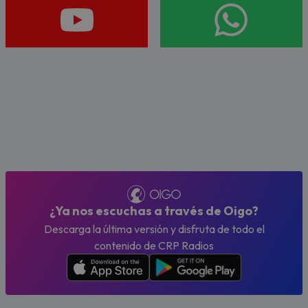
¿Ya nos escuchas a través de Oigo?
Descarga la última versión y disfruta de todo el
contenido de CRP Radios