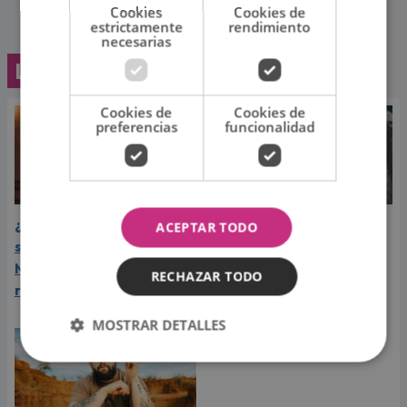
Cookies
Cookies de
estrictamente
rendimiento
necesarias
Lo último
Cookies de
Cookies de
preferencias
funcionalidad
¿Greeicy espera a su
Laura Pausini reveló cuál
ACEPTAR TODO
segundo hijo? Video de
de sus éxitos es su
Mike Bahía desata
favorito y sorprendió a
RECHAZAR TODO
rumores
sus seguidores
MOSTRAR DETALLES