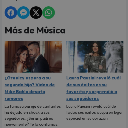
Más de Música
¿Greeicy espera a su
Laura Pausini reveló cuál
segundo hijo? Video de
de sus éxitos es su
Mike Bahía desata
favorito y sorprendió a
rumores
sus seguidores
La famosa pareja de cantantes
Laura Pausini reveló cuál de
ha dejado en shock a sus
todos sus éxitos ocupa un lugar
seguidores. ¿Serán padres
especial en su corazón.
nuevamente? Te lo contamos.