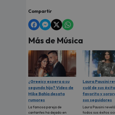
Compartir
Más de Música
¿Greeicy espera a su
Laura Pausini re
segundo hijo? Video de
cuál de sus éxito
Mike Bahía desata
favorito y sorpr
rumores
sus seguidores
La famosa pareja de
Laura Pausini reveló
cantantes ha dejado en
todos sus éxitos oc