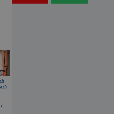
rá
Perú
 y