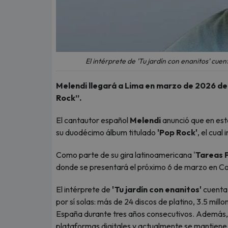
El intérprete de 'Tu jardín con enanitos' cue
Melendi llegará a Lima en marzo de 2026 de
Rock”.
El cantautor español
Melendi
anunció que en est
su duodécimo álbum titulado
'Pop Rock'
, el cual
Como parte de su gira latinoamericana '
Tareas 
donde se presentará el próximo 6 de marzo en Co
El intérprete de
'Tu jardín con enanitos'
cuenta 
por sí solas: más de 24 discos de platino, 3.5 mil
España durante tres años consecutivos. Además, 
plataformas digitales y actualmente se mantiene e