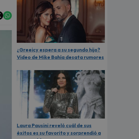
¿Greeicy espera a su segundo hijo?
Video de Mike Bahía desata rumores
Laura Pausini reveló cuál de sus
éxitos es su favorito y sorprendió a