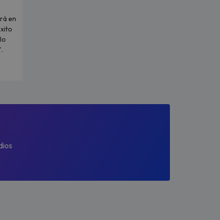
rá en
xito
lo
.
dios