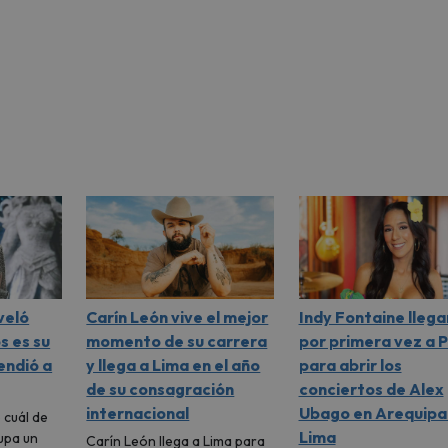
veló
Carín León vive el mejor
Indy Fontaine llega
s es su
momento de su carrera
por primera vez a 
endió a
y llega a Lima en el año
para abrir los
de su consagración
conciertos de Alex
internacional
Ubago en Arequipa
 cuál de
Lima
upa un
Carín León llega a Lima para