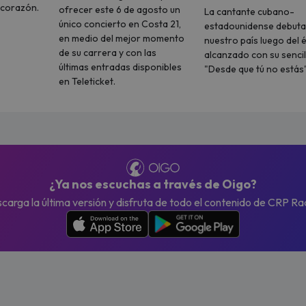
u corazón.
ofrecer este 6 de agosto un
La cantante cubano-
único concierto en Costa 21,
estadounidense debuta
en medio del mejor momento
nuestro país luego del é
de su carrera y con las
alcanzado con su sencil
últimas entradas disponibles
"Desde que tú no estás"
en Teleticket.
¿Ya nos escuchas a través de Oigo?
carga la última versión y disfruta de todo el contenido de CRP Ra