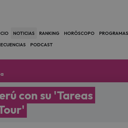
avegación
ICIO
NOTICIAS
RANKING
HORÓSCOPO
PROGRAMA
RECUENCIAS
PODCAST
ía
erú con su 'Tareas
Tour'