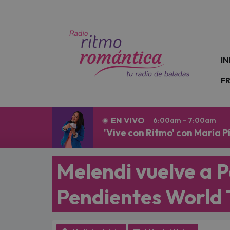
N
IN
F
EN VIVO
6:00am - 7:00am
'Vive con Ritmo' con María P
Melendi vuelve a P
Pendientes World 