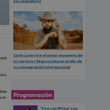
sus seguidores
Carín León vive el mejor momento de
zará
su carrera y llega a Lima en el año de
su consagración internacional
Perú,
ablan
Programación
s en
'Vive con Ritmo' con