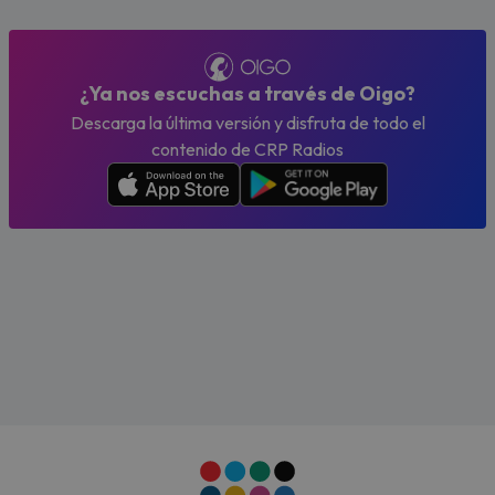
¿Ya nos escuchas a través de Oigo?
Descarga la última versión y disfruta de todo el
contenido de CRP Radios