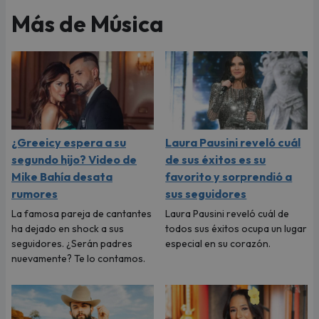
Más de Música
¿Greeicy espera a su
Laura Pausini reveló cuál
segundo hijo? Video de
de sus éxitos es su
Mike Bahía desata
favorito y sorprendió a
rumores
sus seguidores
La famosa pareja de cantantes
Laura Pausini reveló cuál de
ha dejado en shock a sus
todos sus éxitos ocupa un lugar
seguidores. ¿Serán padres
especial en su corazón.
nuevamente? Te lo contamos.