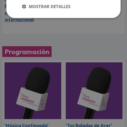
llega a Lima en el año de
MOSTRAR DETALLES
su consagración
internacional
Programación
'Música Continuada'
'Tus Baladas de Ayer'