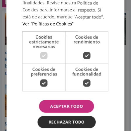
Lo último
finalidades. Revise nuestra Política de
Cookies para informarse al respecto. Si
está de acuerdo, marque “Aceptar todo”.
Ver "Políticas de Cookies"
Cookies
Cookies de
estrictamente
rendimiento
necesarias
¿Greeicy espera a su
Laura Pausini reveló cuál
segundo hijo? Video de
de sus éxitos es su
Mike Bahía desata
favorito y sorprendió a
Cookies de
Cookies de
rumores
sus seguidores
preferencias
funcionalidad
ACEPTAR TODO
RECHAZAR TODO
Carín León vive el mejor
momento de su carrera y