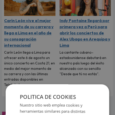
Carín León vive el mejor
Indy Fontaine llegará por
momento de su carrera y
primera vez a Perú para
llega a Lima en el año de
abrir los conciertos de
su consagración
Alex Ubago en Arequipa y
internacional
Lima
Carín León llega a Lima para
La cantante cubano-
ofrecer este 6 de agosto un
estadounidense debutará en
único concierto en Costa 21, en
nuestro país luego del éxito
medio del mejor momento de
alcanzado con su sencillo
su carrera y con las últimas
"Desde que tú no estás".
entradas disponibles en
Teleticket.
POLITICA DE COOKIES
Nuestro sitio web emplea cookies y
herramientas similares para distintas