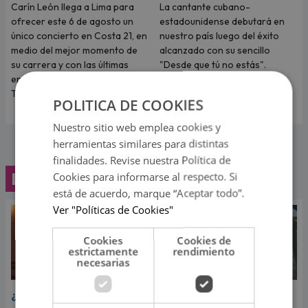
Carín León llega a Lima para
La cantante cubano-
ofrecer este 6 de agosto un
estadounidense debutará en
único concierto en Costa 21, en
nuestro país luego del éxito
medio del mejor momento de
alcanzado con su sencillo
su carrera y con las últimas
"Desde que tú no estás".
entradas disponibles en
Teleticket.
POLITICA DE COOKIES
Nuestro sitio web emplea cookies y
herramientas similares para distintas
finalidades. Revise nuestra Política de
Lo último
Cookies para informarse al respecto. Si
está de acuerdo, marque “Aceptar todo”.
Ver "Políticas de Cookies"
Cookies
Cookies de
estrictamente
rendimiento
necesarias
¿Greeicy espera a su
Laura Pausini reveló cuál