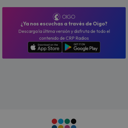
¿Ya nos escuchas a través de Oigo?
Descarga la última versión y disfruta de todo el
contenido de CRP Radios