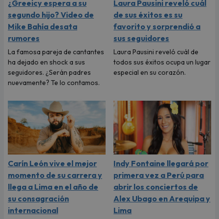
¿Greeicy espera a su
Laura Pausini reveló cuál
segundo hijo? Video de
de sus éxitos es su
Mike Bahía desata
favorito y sorprendió a
rumores
sus seguidores
La famosa pareja de cantantes
Laura Pausini reveló cuál de
ha dejado en shock a sus
todos sus éxitos ocupa un lugar
seguidores. ¿Serán padres
especial en su corazón.
nuevamente? Te lo contamos.
Carín León vive el mejor
Indy Fontaine llegará por
momento de su carrera y
primera vez a Perú para
llega a Lima en el año de
abrir los conciertos de
su consagración
Alex Ubago en Arequipa y
internacional
Lima