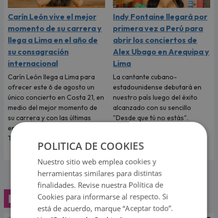
Carín León vive el mejor
Indy Fontaine llegará por
momento de su carrera y
primera vez a Perú para
llega a Lima en el año de
abrir los conciertos de
su consagración
Alex Ubago en Arequipa y
internacional
Lima
Carín León llega a Lima para
La cantante cubano-
ofrecer este 6 de agosto un
estadounidense debutará en
único concierto en Costa 21, en
nuestro país luego del éxito
medio del mejor momento de
alcanzado con su sencillo
su carrera y con las últimas
"Desde que tú no estás".
entradas disponibles en
Teleticket.
POLITICA DE COOKIES
Nuestro sitio web emplea cookies y
herramientas similares para distintas
finalidades. Revise nuestra Política de
Lo último
Cookies para informarse al respecto. Si
está de acuerdo, marque “Aceptar todo”.