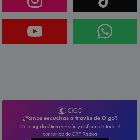
¿Ya nos escuchas a través de Oigo?
Descarga la última versión y disfruta de todo el
contenido de CRP Radios