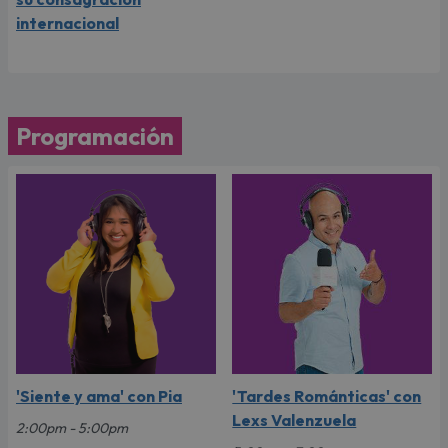
internacional
Programación
'Siente y ama' con Pia
'Tardes Románticas' con
Lexs Valenzuela
2:00pm - 5:00pm