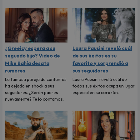
¿Greeicy espera a su
Laura Pausini reveló cuál
segundo hijo? Video de
de sus éxitos es su
Mike Bahía desata
favorito y sorprendió a
rumores
sus seguidores
La famosa pareja de cantantes
Laura Pausini reveló cuál de
ha dejado en shock a sus
todos sus éxitos ocupa un lugar
seguidores. ¿Serán padres
especial en su corazón.
nuevamente? Te lo contamos.