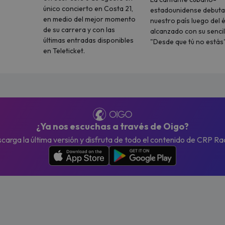
único concierto en Costa 21,
estadounidense debuta
en medio del mejor momento
nuestro país luego del é
de su carrera y con las
alcanzado con su sencil
últimas entradas disponibles
"Desde que tú no estás"
en Teleticket.
¿Ya nos escuchas a través de Oigo?
carga la última versión y disfruta de todo el contenido de CRP Ra