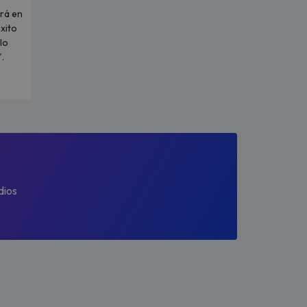
rá en
xito
lo
.
dios