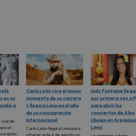
veló
Carín León vive el mejor
Indy Fontaine llega
s es su
momento de su carrera
por primera vez a 
endió a
y llega a Lima en el año
para abrir los
de su consagración
conciertos de Alex
internacional
Ubago en Arequipa
 cuál de
Lima
upa un
Carín León llega a Lima para
u corazón.
ofrecer este 6 de agosto un
La cantante cubano-