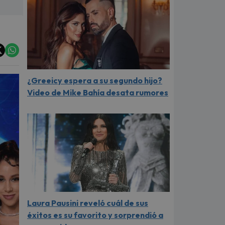
¿Greeicy espera a su segundo hijo?
Video de Mike Bahía desata rumores
Laura Pausini reveló cuál de sus
éxitos es su favorito y sorprendió a