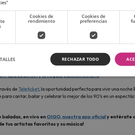
kies"
Cookies de
Cookies de
nte
rendimiento
preferencias
f
s
TALLES
RECHAZAR TODO
ACE
Fuente: redes sociales)
el Papa León XVI y le regaló canción inédita
través de
Teleticket
, la oportunidad perfecta para vivir una noche 
 para cantar, bailar y celebrar lo mejor de los 90’s en un espectác
 baladas, en vivo en
OIGO, nuestra app oficial
y entérate d
de tus artistas favoritos y su música!