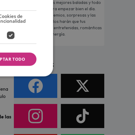
con información, las mejores baladas y todo
lo que necesitas para empezar bien el día.
Entre actualidad, premios, sorpresas y las
Cookies de
uncionalidad
mejores baladas. Ellos harán que tus
mañanas sean más entretenidas, románticas
y llenas de buena energía.
PTAR TODO
Síguenos
llena
ulo
e las