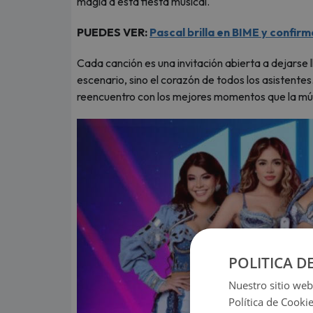
magia a esta fiesta musical.
PUEDES VER:
Pascal brilla en BIME y confi
Cada canción es una invitación abierta a dejarse ll
escenario, sino el corazón de todos los asistente
reencuentro con los mejores momentos que la mús
POLITICA D
Nuestro sitio web
Política de Cooki