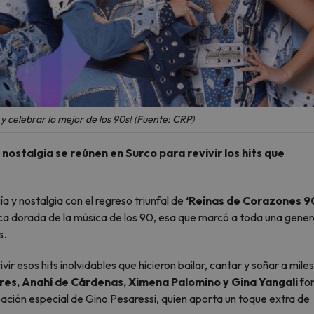
 y celebrar lo mejor de los 90s! (Fuente: CRP)
ostalgia se reúnen en Surco para revivir los hits que
a y nostalgia con el regreso triunfal de
‘Reinas de Corazones 90
ca dorada de la música de los 90, esa que marcó a toda una gener
s.
r esos hits inolvidables que hicieron bailar, cantar y soñar a miles
rres, Anahí de Cárdenas, Ximena Palomino y Gina Yangali
fo
pación especial de Gino Pesaressi, quien aporta un toque extra de