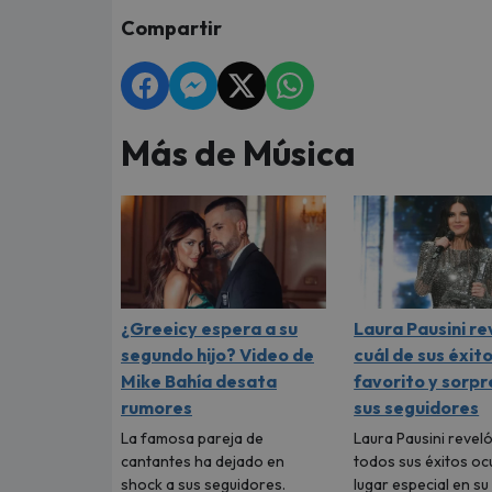
Compartir
Más de Música
¿Greeicy espera a su
Laura Pausini re
segundo hijo? Video de
cuál de sus éxito
Mike Bahía desata
favorito y sorpr
rumores
sus seguidores
La famosa pareja de
Laura Pausini reveló
cantantes ha dejado en
todos sus éxitos oc
shock a sus seguidores.
lugar especial en s