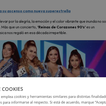
rma su ascenso como nueva superestrella
evar por la alegría, la emoción y el color vibrante que inunda no so
s. Más que un concierto,
‘Reinas de Corazones 90’s’
es un
ica nos regaló en esa década irrepetible.
E COOKIES
 emplea cookies y herramientas similares para distintas finalidad
es para informarse al respecto. Si está de acuerdo, marque “Acept