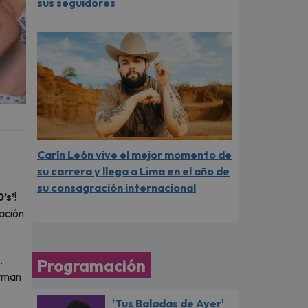
sus seguidores
Carín León vive el mejor momento de
su carrera y llega a Lima en el año de
su consagración internacional
’s’
!
ación
.
Programación
rman
'Tus Baladas de Ayer'