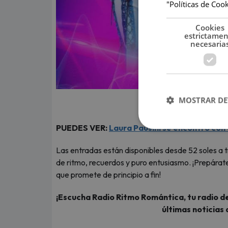
"Políticas de Coo
Cookies
estrictame
necesaria
MOSTRAR DE
(
PUEDES VER:
Laura Pausini se encontró con 
Las entradas están disponibles desde 52 soles a 
de ritmo, recuerdos y puro entusiasmo. ¡Prepárate
que promete de principio a fin!
¡Escucha Radio Ritmo Romántica, tu radio de
últimas noticias 