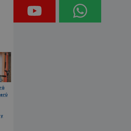
rá
Perú
 y