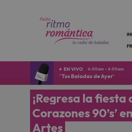
N
IN
F
EN VIVO
4:00am - 6:00am
'Tus Baladas de Ayer'
¡Regresa la fiesta 
Corazones 90’s’ en
Artes