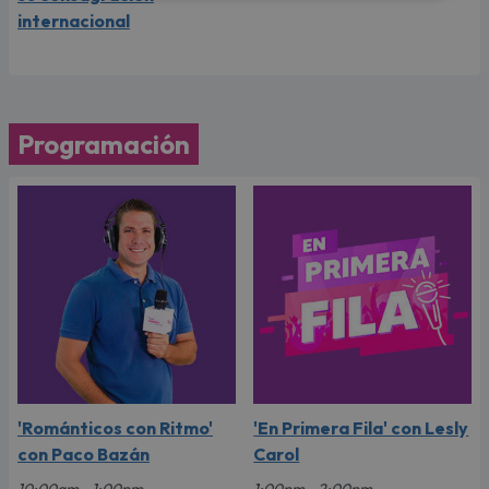
internacional
Programación
'Románticos con Ritmo'
'En Primera Fila' con Lesly
con Paco Bazán
Carol
10:00am - 1:00pm
1:00pm - 2:00pm