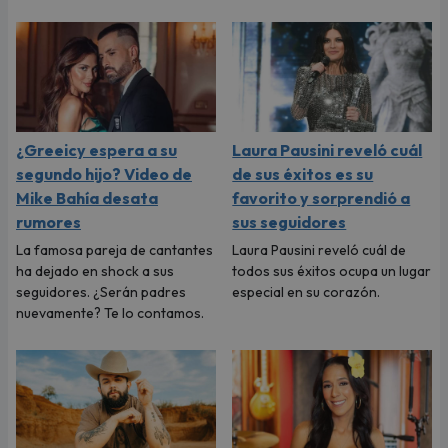
¿Greeicy espera a su
Laura Pausini reveló cuál
segundo hijo? Video de
de sus éxitos es su
Mike Bahía desata
favorito y sorprendió a
rumores
sus seguidores
La famosa pareja de cantantes
Laura Pausini reveló cuál de
ha dejado en shock a sus
todos sus éxitos ocupa un lugar
seguidores. ¿Serán padres
especial en su corazón.
nuevamente? Te lo contamos.