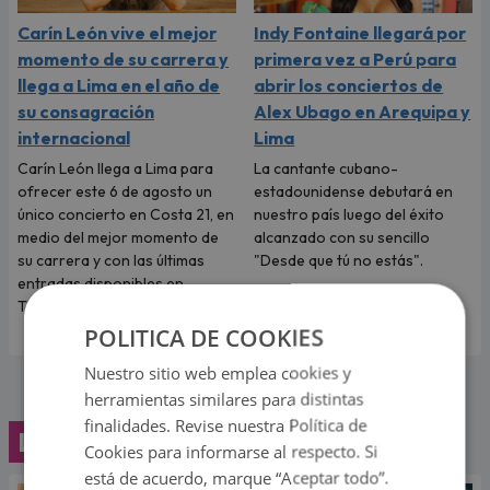
Carín León vive el mejor
Indy Fontaine llegará por
momento de su carrera y
primera vez a Perú para
llega a Lima en el año de
abrir los conciertos de
su consagración
Alex Ubago en Arequipa y
internacional
Lima
Carín León llega a Lima para
La cantante cubano-
ofrecer este 6 de agosto un
estadounidense debutará en
único concierto en Costa 21, en
nuestro país luego del éxito
medio del mejor momento de
alcanzado con su sencillo
su carrera y con las últimas
"Desde que tú no estás".
entradas disponibles en
Teleticket.
POLITICA DE COOKIES
Nuestro sitio web emplea cookies y
herramientas similares para distintas
finalidades. Revise nuestra Política de
Lo último
Cookies para informarse al respecto. Si
está de acuerdo, marque “Aceptar todo”.