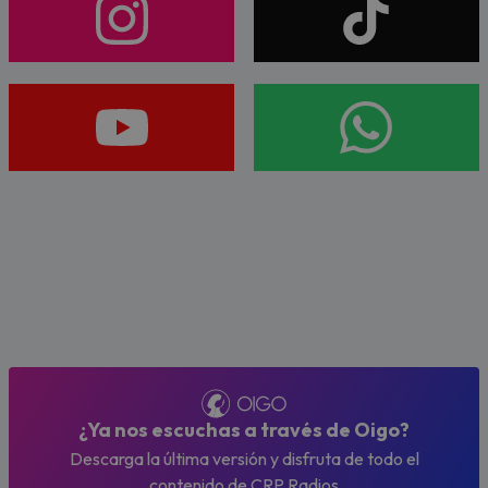
¿Ya nos escuchas a través de Oigo?
Descarga la última versión y disfruta de todo el
contenido de CRP Radios