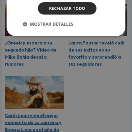
RECHAZAR TODO
MOSTRAR DETALLES
¿Greeicy espera a su
Laura Pausini reveló cuál
segundo hijo? Video de
de sus éxitos es su
Mike Bahía desata
favorito y sorprendió a
rumores
sus seguidores
Carín León vive el mejor
momento de su carrera y
llega a Lima en el año de