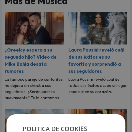
Más de Música
¿Greeicy espera a su
Laura Pausini reveló cuál
segundo hijo? Video de
de sus éxitos es su
Mike Bahía desata
favorito y sorprendió a
rumores
sus seguidores
La famosa pareja de cantantes
Laura Pausini reveló cuál de
ha dejado en shock a sus
todos sus éxitos ocupa un lugar
seguidores. ¿Serán padres
especial en su corazón.
nuevamente? Te lo contamos.
POLITICA DE COOKIES