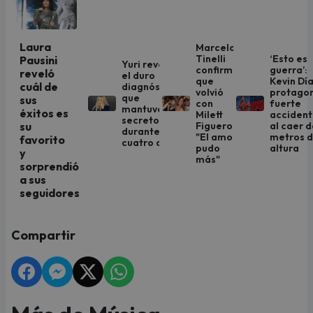
Laura
Marcelo
Tinelli
‘Esto es
Pausini
Yuri revela
confirma
guerra’:
reveló
el duro
que
Kevin Dí
cuál de
diagnóstico
volvió
protago
que
sus
con
fuerte
mantuvo en
éxitos es
Milett
acciden
secreto
Figueroa:
al caer d
su
durante
"El amor
metros 
favorito
cuatro años
pudo
altura
y
más"
sorprendió
a sus
seguidores
Compartir