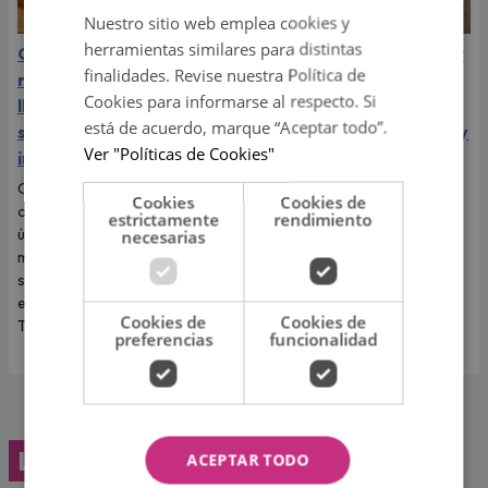
Nuestro sitio web emplea cookies y
herramientas similares para distintas
Carín León vive el mejor
Indy Fontaine llegará por
finalidades. Revise nuestra Política de
momento de su carrera y
primera vez a Perú para
Cookies para informarse al respecto. Si
llega a Lima en el año de
abrir los conciertos de
está de acuerdo, marque “Aceptar todo”.
su consagración
Alex Ubago en Arequipa y
Ver "Políticas de Cookies"
internacional
Lima
Carín León llega a Lima para
La cantante cubano-
Cookies
Cookies de
ofrecer este 6 de agosto un
estadounidense debutará en
estrictamente
rendimiento
único concierto en Costa 21, en
nuestro país luego del éxito
necesarias
medio del mejor momento de
alcanzado con su sencillo
su carrera y con las últimas
"Desde que tú no estás".
entradas disponibles en
Cookies de
Cookies de
Teleticket.
preferencias
funcionalidad
Lo último
ACEPTAR TODO