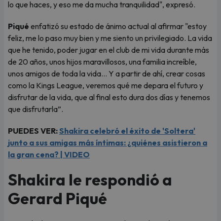
lo que haces, y eso me da mucha tranquilidad", expresó.
Piqué
enfatizó su estado de ánimo actual al afirmar "estoy
feliz, me lo paso muy bien y me siento un privilegiado. La vida
que he tenido, poder jugar en el club de mi vida durante más
de 20 años, unos hijos maravillosos, una familia increíble,
unos amigos de toda la vida… Y a partir de ahí, crear cosas
como la Kings League, veremos qué me depara el futuro y
disfrutar de la vida, que al final esto dura dos días y tenemos
que disfrutarla”.
PUEDES VER:
Shakira celebró el éxito de 'Soltera'
junto a sus amigas más íntimas: ¿quiénes asistieron a
la gran cena? | VIDEO
Shakira le respondió a
Gerard Piqué