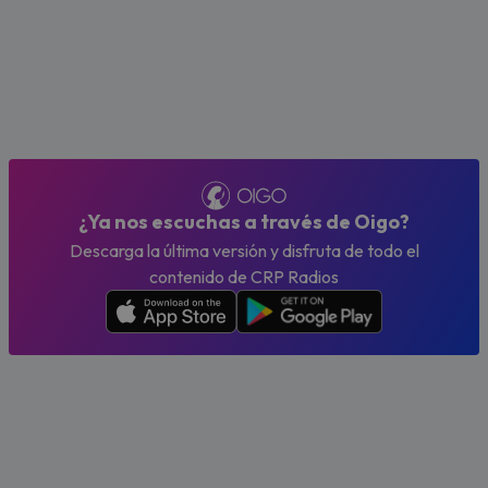
¿Ya nos escuchas a través de Oigo?
Descarga la última versión y disfruta de todo el
contenido de CRP Radios