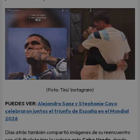
(Foto: Tini/ Instagram)
PUEDES VER:
Alejandro Sanz y Stephanie Cayo
celebraron juntos el triunfo de España en el Mundial
2026
Días atrás también compartió imágenes de su reencuentro
con el futbolista tras la victoria ante
Cabo Verde
, donde