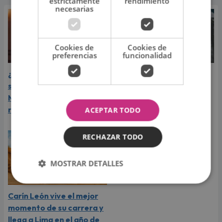
estrictamente
rendimiento
necesarias
Cookies de
Cookies de
preferencias
funcionalidad
¿Greeicy espera a su
Laura Pausini reveló cuál
segundo hijo? Video de
de sus éxitos es su
Mike Bahía desata
favorito y sorprendió a
rumores
sus seguidores
ACEPTAR TODO
RECHAZAR TODO
MOSTRAR DETALLES
Carín León vive el mejor
momento de su carrera y
llega a Lima en el año de