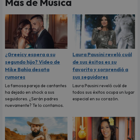
Más de Música
¿Greeicy espera a su
Laura Pausini reveló cuál
segundo hijo? Video de
de sus éxitos es su
Mike Bahía desata
favorito y sorprendió a
rumores
sus seguidores
La famosa pareja de cantantes
Laura Pausini reveló cuál de
ha dejado en shock a sus
todos sus éxitos ocupa un lugar
seguidores. ¿Serán padres
especial en su corazón.
nuevamente? Te lo contamos.