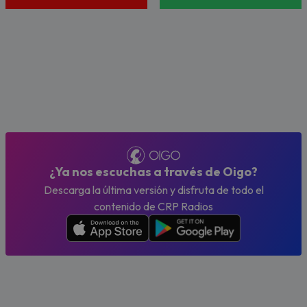
¿Ya nos escuchas a través de Oigo?
Descarga la última versión y disfruta de todo el
contenido de CRP Radios