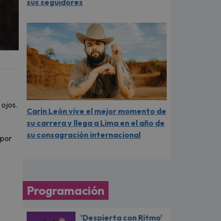
sus seguidores
 ojos.
Carín León vive el mejor momento de
su carrera y llega a Lima en el año de
su consagración internacional
 por
Programación
'Despierta con Ritmo'