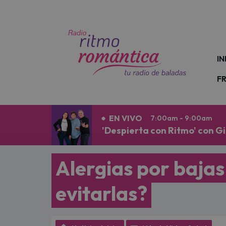
N
IN
F
EN VIVO
7:00am - 9:00am
'Despierta con Ritmo' con Gi
Alergias por baja
evitarlas?