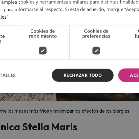
 emplea cookies y herramientas similares para distintas finalidad
es para informarse al respecto. Si está de acuerdo, marque “Acept
kies"
Cookies de
Cookies de
nte
rendimiento
preferencias
f
s
TALLES
RECHAZAR TODO
ACE
te los meses más fríos y minimizar los efectos de las alergias.
ínica Stella Maris