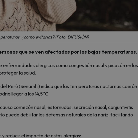
mperaturas: ¿cómo evitarlas? (Foto: DIFUSIÓN)
 personas que se ven afectadas por las bajas temperaturas.
 enfermedades alérgicas como congestión nasal y picazón en los
roteger la salud.
a del Perú (Senamhi) indicó que las temperaturas nocturnas caerán
dría llegar a los 14,5°C.
e causa comezón nasal, estornudos, secreción nasal, conjuntivitis
río puede debilitar las defensas naturales de la nariz, facilitando
r y reducir el impacto de estas alergias: