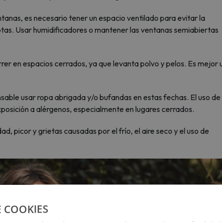
ventanas, es necesario tener un espacio ventilado para evitar la
tas. Usar humidificadores o mantener las ventanas semiabiertas
rrer en espacios cerrados, ya que levanta polvo y pelos. Es mejor 
nsable usar ropa abrigada y/o bufandas en estas fechas. El uso de
xposición a alérgenos, especialmente en lugares cerrados.
ad, picor y grietas causadas por el frío, el aire seco y el uso de
E COOKIES