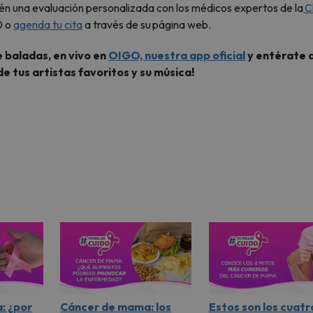
n una evaluación personalizada con los médicos expertos de la
Cl
0 o
agenda tu cita
a través de su página web.
 baladas, en vivo en
OIGO, nuestra app oficial
y entérate d
de tus artistas favoritos y su música!
: ¿por
Cáncer de mama: los
Estos son los cuatr