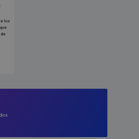
e
e los
 que
 de
dios