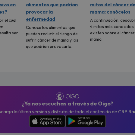
sivo en
alimentos que podrían
mitos del cáncer d
es?
provocar la
mama: conócelos
enfermedad
r el cual
A continuación, descubr
en
4 mitos más conocidos
Conoce los alimentos que
esulta ser
existen sobre el cáncer
pueden reducir el riesgo de
mama.
sufrir cáncer de mama y los
que podrían provocarlo.
¿Ya nos escuchas a través de Oigo?
carga la última versión y disfruta de todo el contenido de CRP Ra