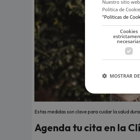
Nuestro sitio web
Política de Cooki
"Políticas de Coo
Cookies
estrictame
necesaria
MOSTRAR DE
Estas medidas son clave para cuidar la salud duran
Agenda tu cita en la Cl