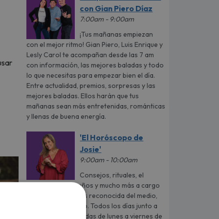
con Gian Piero Díaz
7:00am - 9:00am
¡Tus mañanas empiezan
con el mejor ritmo! Gian Piero, Luis Enrique y
Lesly Carol te acompañan desde las 7 am
usar
con información, las mejores baladas y todo
lo que necesitas para empezar bien el día.
Entre actualidad, premios, sorpresas y las
mejores baladas. Ellos harán que tus
mañanas sean más entretenidas, románticas
y llenas de buena energía.
'El Horóscopo de
Josie'
9:00am - 10:00am
Consejos, rituales, el
significado de sueños y mucho más a cargo
de la astróloga más reconocida del medio,
Josie Diez Canseco. Todos los días junto a
tus baladas preferidas de lunes a viernes de