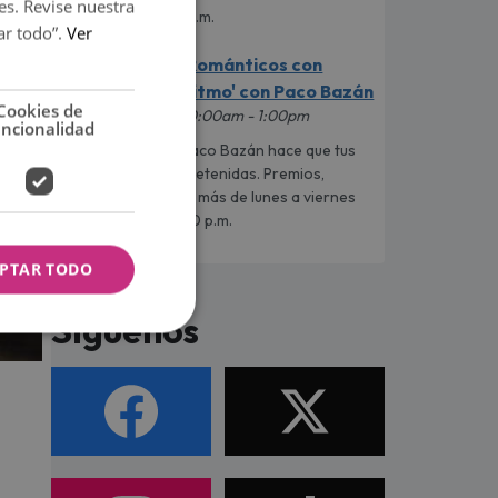
es. Revise nuestra
9:00 a.m. a 10:00 a.m.
ar todo”.
Ver
'Románticos con
Ritmo' con Paco Bazán
Cookies de
10:00am - 1:00pm
uncionalidad
Paco Bazán hace que tus
mañanas sean entretenidas. Premios,
sorpresas y mucho más de lunes a viernes
de 10:00 a.m. a 1:00 p.m.
PTAR TODO
Síguenos