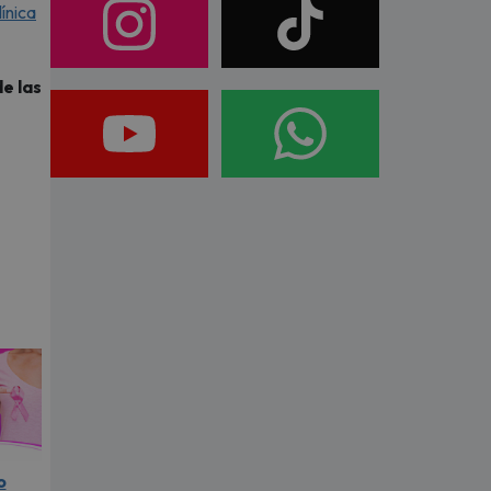
ínica
e las
o