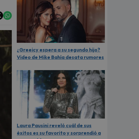
¿Greeicy espera a su segundo hijo?
Video de Mike Bahía desata rumores
Laura Pausini reveló cuál de sus
éxitos es su favorito y sorprendió a