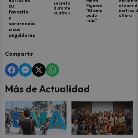
éxitos es
Milett
acciden
secreto
Figueroa:
al caer d
su
durante
"El amor
metros 
favorito
cuatro años
pudo
altura
y
más"
sorprendió
a sus
seguidores
Compartir
Más de Actualidad