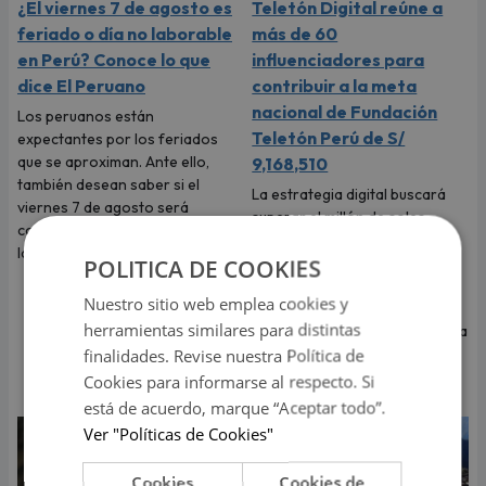
¿El viernes 7 de agosto es
Teletón Digital reúne a
feriado o día no laborable
más de 60
en Perú? Conoce lo que
influenciadores para
dice El Peruano
contribuir a la meta
nacional de Fundación
Los peruanos están
Teletón Perú de S/
expectantes por los feriados
que se aproximan. Ante ello,
9,168,510
también desean saber si el
La estrategia digital buscará
viernes 7 de agosto será
superar el millón de soles
considerado feriado o día no
recaudado en su primera
laborable.
edición y contará durante la
POLITICA DE COOKIES
campaña con la participación
Nuestro sitio web emplea cookies y
de reconocidas figuras como
herramientas similares para distintas
Ignacio Baladán, Natalia Segura
“La Segura”, Natalie Vértiz y
finalidades. Revise nuestra Política de
Yaco Eskenazi.
Cookies para informarse al respecto. Si
está de acuerdo, marque “Aceptar todo”.
Ver "Políticas de Cookies"
Cookies
Cookies de