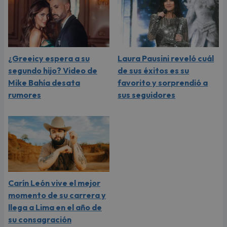
¿Greeicy espera a su
Laura Pausini reveló cuál
segundo hijo? Video de
de sus éxitos es su
Mike Bahía desata
favorito y sorprendió a
rumores
sus seguidores
Carín León vive el mejor
momento de su carrera y
llega a Lima en el año de
su consagración