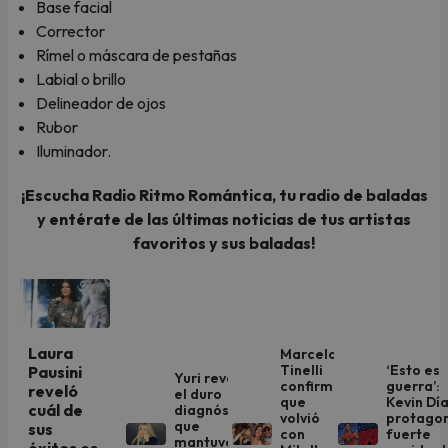
Base facial
Corrector
Rímel o máscara de pestañas
Labial o brillo
Delineador de ojos
Rubor
Iluminador.
¡Escucha Radio Ritmo Romántica, tu radio de baladas
y entérate de las últimas noticias de tus artistas
favoritos y sus baladas!
Laura
Marcelo
Tinelli
‘Esto es
Pausini
Yuri revela
confirma
guerra’:
reveló
el duro
que
Kevin Dí
cuál de
diagnóstico
volvió
protago
que
sus
con
fuerte
mantuvo en