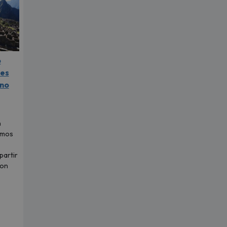
o
les
 no
n
imos
partir
con