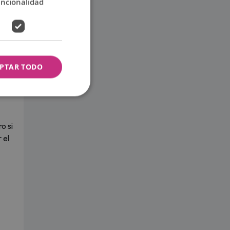
uncionalidad
uda
PTAR TODO
o si
 el