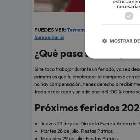
estrictame
necesaria
PUEDES VER:
Terremoto en Venezuela: el p
humanitaria
MOSTRAR DE
¿Qué pasa si trabajas e
Si te toca trabajar durante un feriado, ya sea de
primera es que tu empleador te compense con otro
no hay compensación, tienes derecho a recibir tres
trabajo realizado y un adicional del 100 % como s
Próximos feriados 202
Jueves 23 de julio: Día de la Fuerza Aérea del 
Martes 28 de julio: Fiestas Patrias.
Miércoles 29 de julio: Fiestas Patrias.