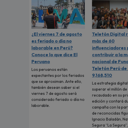
¿El viernes 7 de agosto
Teletón Digital 
es feriado o día no
más de 60
laborable en Perú?
influenciadores
Conoce lo que dice El
contribuir a la 
Peruano
nacional de Fun
Teletón Perú de 
Los peruanos están
9,168,510
expectantes por los feriados
que se aproximan. Ante ello,
La estrategia digita
también desean saber si el
superar el millón de
viernes 7 de agosto será
recaudado en su pr
considerado feriado o día no
edición y contará d
laborable.
campaña con la part
de reconocidas fig
Ignacio Baladán, Na
Segura “La Segura”,