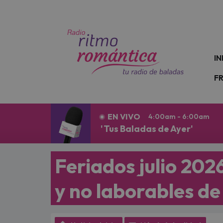
N
IN
F
EN VIVO
4:00am - 6:00am
'Tus Baladas de Ayer'
Feriados julio 2026
y no laborables de