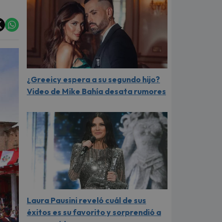
¿Greeicy espera a su segundo hijo?
Video de Mike Bahía desata rumores
Laura Pausini reveló cuál de sus
éxitos es su favorito y sorprendió a