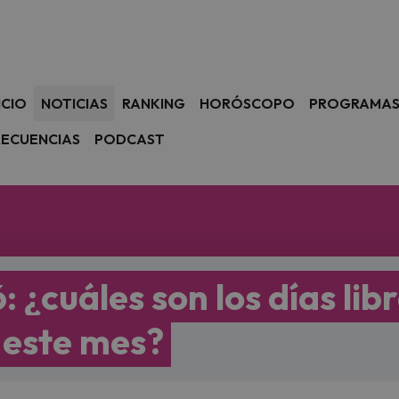
avegación
ICIO
NOTICIAS
RANKING
HORÓSCOPO
PROGRAMA
RECUENCIAS
PODCAST
: ¿cuáles son los días lib
 este mes?