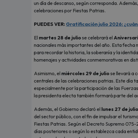
un día de descanso, según corresponda. Además, e
celebraciones por Fiestas Patrias.
PUEDES VER:
Gratificación julio 2026: ¿cuá
El
martes 28 de julio
se celebrará el
Aniversari
nacionales más importantes del año. Esta fecha ma
para recordar la historia, la soberanía y la identi
homenajes y actividades conmemorativas en disti
Asimismo, el
miércoles 29 de julio
se llevará a 
centrales de las celebraciones patrias. Este día t
especialmente por la participación de las Fuerzas 
la presidenta electa también formará parte del a
Además, el Gobierno declaró el
lunes 27 de juli
del sector público, con el fin de impulsar el turis
Fiestas Patrias. Según el Decreto Supremo 075-
días posteriores o según lo establezca cada entid