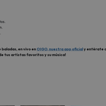
tos.
n.
.
 baladas, en vivo en
OIGO, nuestra app oficial
y entérate d
de tus artistas favoritos y su música!