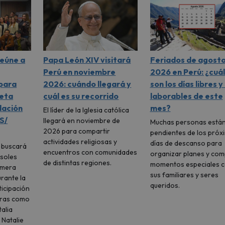
reúne a
Papa León XIV visitará
Feriados de agost
Perú en noviembre
2026 en Perú: ¿cuá
 para
2026: cuándo llegará y
son los días libres y
meta
cuál es su recorrido
laborables de este
dación
mes?
El líder de la Iglesia católica
S/
llegará en noviembre de
Muchas personas está
2026 para compartir
pendientes de los próx
actividades religiosas y
días de descanso para
l buscará
encuentros con comunidades
organizar planes y com
 soles
de distintas regiones.
momentos especiales 
imera
sus familiares y seres
urante la
queridos.
icipación
uras como
talia
 Natalie