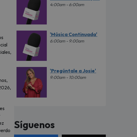
4:00am - 6:00am
'Música Continuada'
os
6:00am - 9:00am
cial
iales,
'Pregúntale a Josie'
9:00am - 10:00am
nos,
 2026,
res
r
Síguenos
ez
uerdo