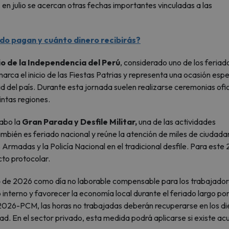
n julio se acercan otras fechas importantes vinculadas a las
ndo pagan y cuánto dinero recibirás?
o de la Independencia del Perú
, considerado uno de los feriad
rca el inicio de las Fiestas Patrias y representa una ocasión espe
dad del país. Durante esta jornada suelen realizarse ceremonias ofic
ntas regiones.
cabo la
Gran Parada y Desfile Militar,
una de las actividades
ambién es feriado nacional y reúne la atención de miles de ciudada
Armadas y la Policía Nacional en el tradicional desfile. Para este
cto protocolar.
o
de 2026 como día no laborable compensable para los trabajado
mo interno y favorecer la economía local durante el feriado largo po
2026-PCM, las horas no trabajadas deberán recuperarse en los di
ad. En el sector privado, esta medida podrá aplicarse si existe ac