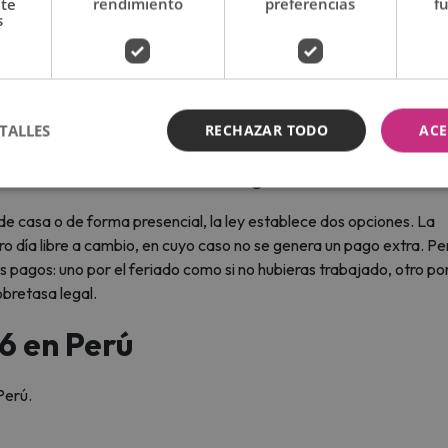
nte
rendimiento
preferencias
f
s
(Foto: Andina)
apa León XIV envió una importante suma de dinero para ay
TALLES
RECHAZAR TODO
ACE
n los feriados de julio?
sde casa o de forma presencial, la ley establece dos opciones. La
 día libre a cambio, en cuyo caso no se genera un pago extra. Per
 pagos: uno por el feriado como si no hubieras trabajado, otro por
obretasa legal.
6 en Perú
Perú.