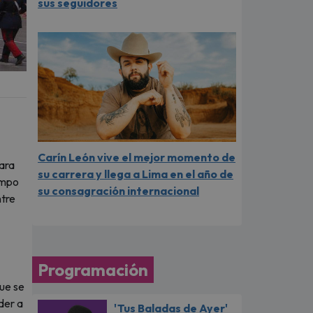
sus seguidores
Carín León vive el mejor momento de
ara
su carrera y llega a Lima en el año de
empo
su consagración internacional
ntre
Programación
que se
der a
'Tus Baladas de Ayer'