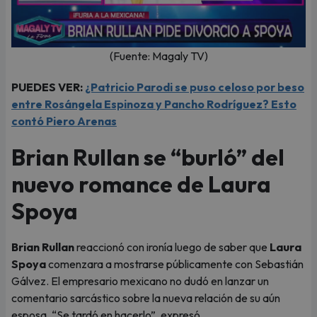
(Fuente: Magaly TV)
PUEDES VER:
¿Patricio Parodi se puso celoso por beso
entre Rosángela Espinoza y Pancho Rodríguez? Esto
contó Piero Arenas
Brian Rullan se “burló” del
nuevo romance de Laura
Spoya
Brian Rullan
reaccionó con ironía luego de saber que
Laura
Spoya
comenzara a mostrarse públicamente con Sebastián
Gálvez. El empresario mexicano no dudó en lanzar un
comentario sarcástico sobre la nueva relación de su aún
esposa. “Se tardó en hacerlo”, expresó.