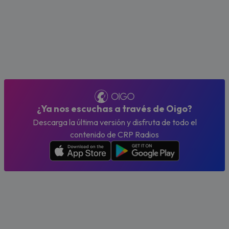
¿Ya nos escuchas a través de Oigo?
Descarga la última versión y disfruta de todo el
contenido de CRP Radios