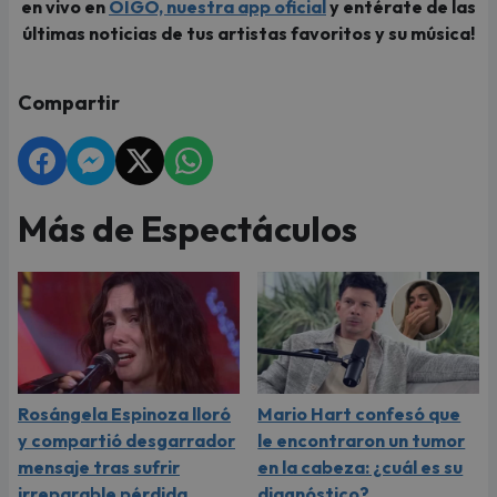
en vivo en
OIGO, nuestra app oficial
y entérate de las
últimas noticias de tus artistas favoritos y su música!
Compartir
Más de Espectáculos
Rosángela Espinoza lloró
Mario Hart confesó que
y compartió desgarrador
le encontraron un tumor
mensaje tras sufrir
en la cabeza: ¿cuál es su
irreparable pérdida
diagnóstico?