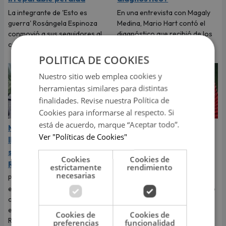
La integrante de 'Esto es
En una entrevista con Magaly
guerra' Rosángela Espinoza
Medina, Mario Hart contó el
conmovió a sus seguidores al
diagnóstico que recibió de los
compartir un sentido mensaje.
médicos.
POLITICA DE COOKIES
Nuestro sitio web emplea cookies y
herramientas similares para distintas
finalidades. Revise nuestra Política de
Cookies para informarse al respecto. Si
está de acuerdo, marque “Aceptar todo”.
Mario Hart confesó que
‘Esto es guerra’: Kevin
Ver "Políticas de Cookies"
lloró a escondidas tras
Díaz protagonizó fuerte
separarse de Korina
accidente al caer de 8
Cookies
Cookies de
Rivadeneira
metros de altura
estrictamente
rendimiento
necesarias
Por primera vez, el
El incidente que preocupó a
exintegrante de Combate
todos los televidentes de 'Esto
contó cómo realmente afrontó
es guerra' ocurrió en pleno
el fin de su relación con Korina
programa en vivo.
Cookies de
Cookies de
Rivadeneira, madre de sus dos
preferencias
funcionalidad