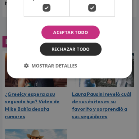
hijos.
ACEPTAR TODO
Lo último
RECHAZAR TODO
MOSTRAR DETALLES
¿Greeicy espera a su
Laura Pausini reveló cuál
segundo hijo? Video de
de sus éxitos es su
Mike Bahía desata
favorito y sorprendió a
rumores
sus seguidores