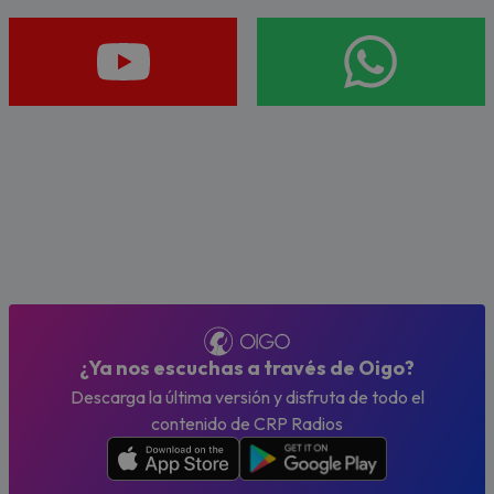
¿Ya nos escuchas a través de Oigo?
Descarga la última versión y disfruta de todo el
contenido de CRP Radios