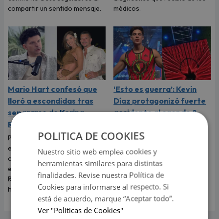
compartir un sentido mensaje.
médicos.
Mario Hart confesó que
‘Esto es guerra’: Kevin
lloró a escondidas tras
Díaz protagonizó fuerte
separarse de Korina
accidente al caer de 8
Rivadeneira
metros de altura
POLITICA DE COOKIES
Por primera vez, el
El incidente que preocupó a
exintegrante de Combate
todos los televidentes de 'Esto
Nuestro sitio web emplea cookies y
contó cómo realmente afrontó
es guerra' ocurrió en pleno
herramientas similares para distintas
el fin de su relación con Korina
programa en vivo.
finalidades. Revise nuestra Política de
Rivadeneira, madre de sus dos
Cookies para informarse al respecto. Si
hijos.
está de acuerdo, marque “Aceptar todo”.
Ver "Políticas de Cookies"