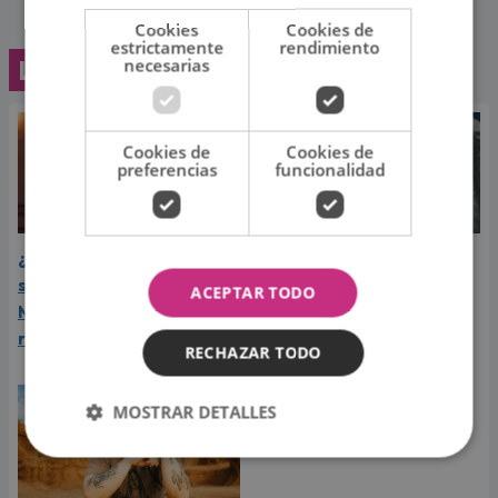
Cookies
Cookies de
estrictamente
rendimiento
Lo último
necesarias
Cookies de
Cookies de
preferencias
funcionalidad
¿Greeicy espera a su
Laura Pausini reveló cuál
segundo hijo? Video de
de sus éxitos es su
ACEPTAR TODO
Mike Bahía desata
favorito y sorprendió a
rumores
sus seguidores
RECHAZAR TODO
MOSTRAR DETALLES