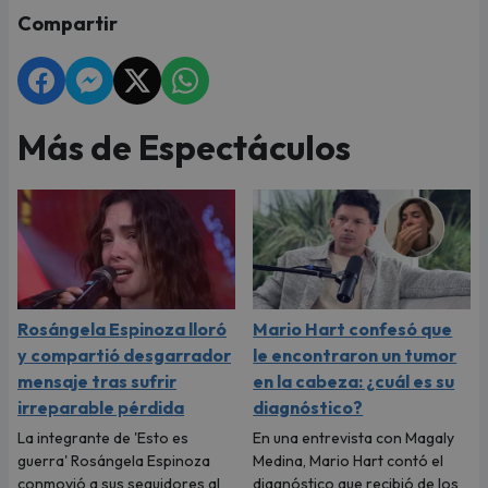
Compartir
Más de Espectáculos
Rosángela Espinoza lloró
Mario Hart confesó que
y compartió desgarrador
le encontraron un tumor
mensaje tras sufrir
en la cabeza: ¿cuál es su
irreparable pérdida
diagnóstico?
La integrante de 'Esto es
En una entrevista con Magaly
guerra' Rosángela Espinoza
Medina, Mario Hart contó el
conmovió a sus seguidores al
diagnóstico que recibió de los