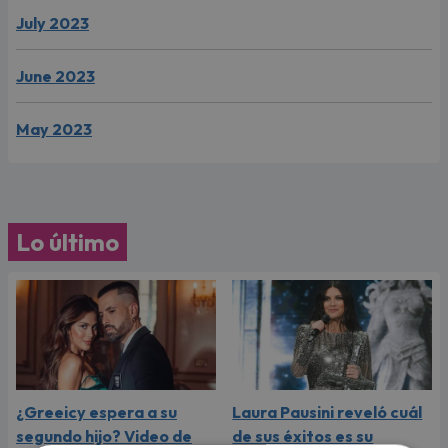
July 2023
June 2023
May 2023
Lo último
¿Greeicy espera a su
Laura Pausini reveló cuál
segundo hijo? Video de
de sus éxitos es su