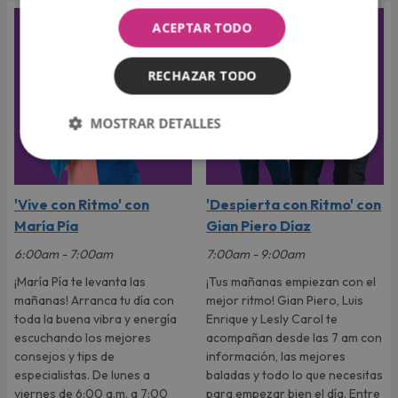
ACEPTAR TODO
RECHAZAR TODO
MOSTRAR DETALLES
'Vive con Ritmo' con
'Despierta con Ritmo' con
María Pía
Gian Piero Díaz
6:00am - 7:00am
7:00am - 9:00am
¡María Pía te levanta las
¡Tus mañanas empiezan con el
mañanas! Arranca tu día con
mejor ritmo! Gian Piero, Luis
toda la buena vibra y energía
Enrique y Lesly Carol te
escuchando los mejores
acompañan desde las 7 am con
consejos y tips de
información, las mejores
especialistas. De lunes a
baladas y todo lo que necesitas
viernes de 6:00 a.m. a 7:00
para empezar bien el día. Entre