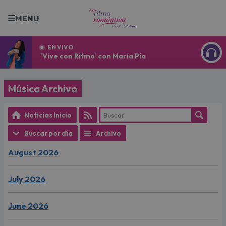
MENU
EN VIVO
'Vive con Ritmo' con María Pía
ESCU
Música Archivo
Noticias Inicio
Buscar por día
Archivo
August 2026
July 2026
June 2026