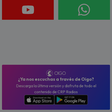
¿Ya nos escuchas a través de Oigo?
Descarga la última versión y disfruta de todo el
contenido de CRP Radios