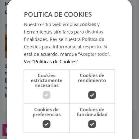
Mike Bahía desata
favorito y sorprendió a
rumores
sus seguidores
POLITICA DE COOKIES
Nuestro sitio web emplea cookies y
herramientas similares para distintas
finalidades. Revise nuestra Política de
Cookies para informarse al respecto. Si
está de acuerdo, marque “Aceptar todo”.
Ver "Políticas de Cookies"
Carín León vive el mejor
momento de su carrera y
Cookies
Cookies de
llega a Lima en el año de
estrictamente
rendimiento
necesarias
su consagración
internacional
Cookies de
Cookies de
preferencias
funcionalidad
Programación