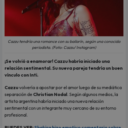
Cazzu tendría una romance con su bailarín, según una conocida
periodista. (Foto: Cazzu/ Instagram)
¡Se volvió a enamorar! Cazzu habría iniciado una
relación sentimental. Su nueva pareja tendría un buen
vínculo con Inti.
Cazzu
volvería a apostar por el amor luego de su mediática
separación de
Christian Nodal
. Según algunos medios, la
artista argentina habría iniciado una nueva relación
sentimental con un integrante muy cercano de su entorno
profesional.
PUEDES VER:
Shakira hizo emotivo comentario sobre