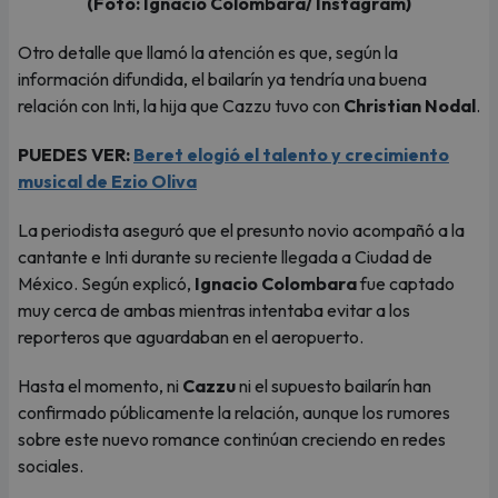
(Foto: Ignacio Colombara/ Instagram)
Otro detalle que llamó la atención es que, según la
información difundida, el bailarín ya tendría una buena
relación con Inti, la hija que Cazzu tuvo con
Christian Nodal
.
PUEDES VER:
Beret elogió el talento y crecimiento
musical de Ezio Oliva
La periodista aseguró que el presunto novio acompañó a la
cantante e Inti durante su reciente llegada a Ciudad de
México. Según explicó,
Ignacio Colombara
fue captado
muy cerca de ambas mientras intentaba evitar a los
reporteros que aguardaban en el aeropuerto.
Hasta el momento, ni
Cazzu
ni el supuesto bailarín han
confirmado públicamente la relación, aunque los rumores
sobre este nuevo romance continúan creciendo en redes
sociales.