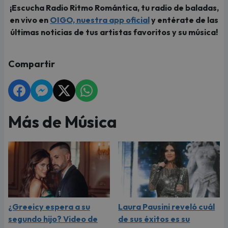
¡Escucha Radio Ritmo Romántica, tu radio de baladas,
en vivo en
OIGO, nuestra app oficial
y entérate de las
últimas noticias de tus artistas favoritos y su música!
Compartir
Más de Música
¿Greeicy espera a su
Laura Pausini reveló cuál
segundo hijo? Video de
de sus éxitos es su