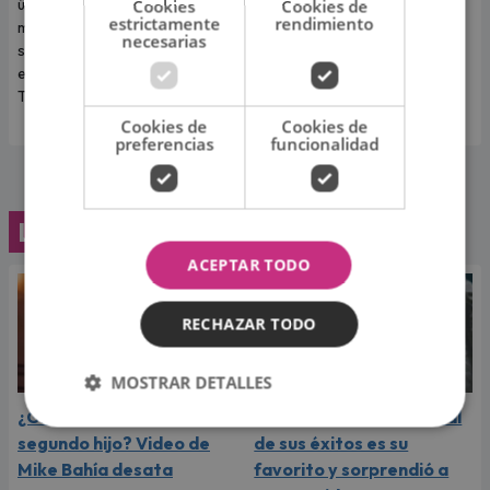
único concierto en Costa 21, en
nuestro país luego del éxito
Cookies
Cookies de
estrictamente
rendimiento
medio del mejor momento de
alcanzado con su sencillo
necesarias
su carrera y con las últimas
"Desde que tú no estás".
entradas disponibles en
Teleticket.
Cookies de
Cookies de
preferencias
funcionalidad
Lo último
ACEPTAR TODO
RECHAZAR TODO
MOSTRAR DETALLES
¿Greeicy espera a su
Laura Pausini reveló cuál
segundo hijo? Video de
de sus éxitos es su
Mike Bahía desata
favorito y sorprendió a