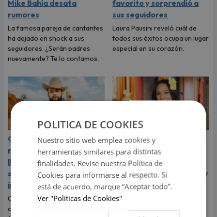
Mike Bahía desata
favorito y sorprendió a
rumores
sus seguidores
La famosa pareja de cantantes
Laura Pausini reveló cuál de
ha dejado en shock a sus
todos sus éxitos ocupa un lugar
seguidores. ¿Serán padres
especial en su corazón.
nuevamente? Te lo contamos.
POLITICA DE COOKIES
Carín León vive el mejor
Indy Fontaine llegará por
Nuestro sitio web emplea cookies y
momento de su carrera y
primera vez a Perú para
herramientas similares para distintas
llega a Lima en el año de
abrir los conciertos de
finalidades. Revise nuestra Política de
su consagración
Alex Ubago en Arequipa y
Cookies para informarse al respecto. Si
internacional
Lima
está de acuerdo, marque “Aceptar todo”.
Ver "Políticas de Cookies"
Carín León llega a Lima para
La cantante cubano-
ofrecer este 6 de agosto un
estadounidense debutará en