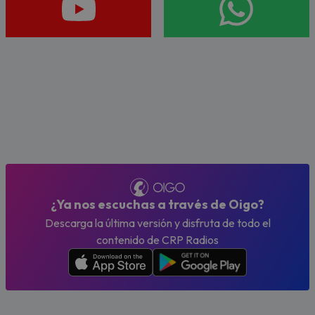
¿Ya nos escuchas a través de Oigo?
Descarga la última versión y disfruta de todo el
contenido de CRP Radios