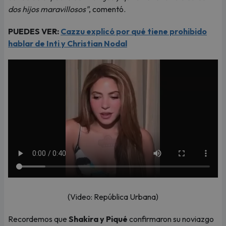
dos hijos maravillosos"
, comentó.
PUEDES VER:
Cazzu explicó por qué tiene prohibido
hablar de Inti y Christian Nodal
(Video: República Urbana)
Recordemos que
Shakira y Piqué
confirmaron su noviazgo