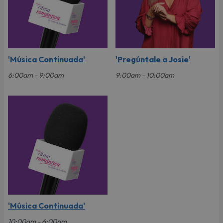
'Música Continuada'
'Pregúntale a Josie'
6:00am - 9:00am
9:00am - 10:00am
'Música Continuada'
10:00am - 6:00pm