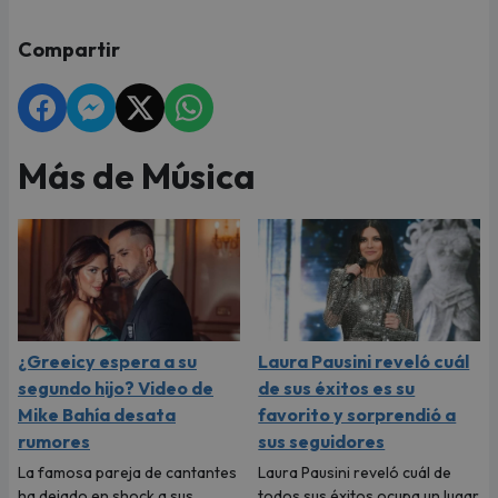
Compartir
Más de Música
¿Greeicy espera a su
Laura Pausini reveló cuál
segundo hijo? Video de
de sus éxitos es su
Mike Bahía desata
favorito y sorprendió a
rumores
sus seguidores
La famosa pareja de cantantes
Laura Pausini reveló cuál de
ha dejado en shock a sus
todos sus éxitos ocupa un lugar