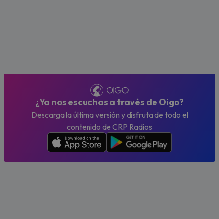
¿Ya nos escuchas a través de Oigo?
Descarga la última versión y disfruta de todo el
contenido de CRP Radios