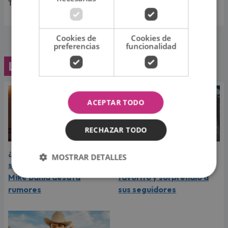
Teleticket.
Cookies de
Cookies de
preferencias
funcionalidad
Lo último
ACEPTAR TODO
RECHAZAR TODO
¿Greeicy espera a su
Laura Pausini reveló cuál
MOSTRAR DETALLES
segundo hijo? Video de
de sus éxitos es su
Mike Bahía desata
favorito y sorprendió a
rumores
sus seguidores